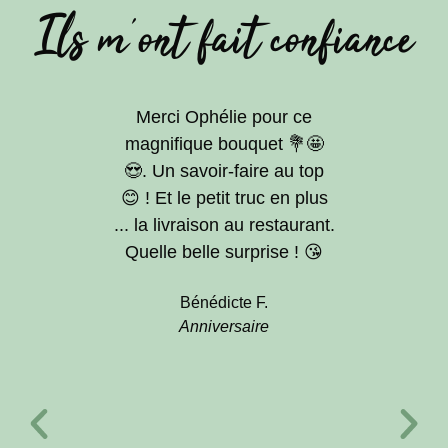
Ils m'ont fait confiance
Merci Ophélie pour ce
Merci po
magnifique bouquet 💐🤩
faites p
😍. Un savoir-faire au top
bou
😊 ! Et le petit truc en plus
boutonn
... la livraison au restaurant.
arche. C
Quelle belle surprise ! 😘
nous 
sati
Bénédicte F.
Anniversaire