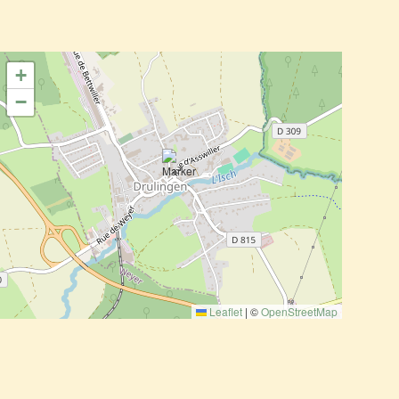
+
−
Leaflet
|
©
OpenStreetMap